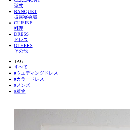
CEREMONY
挙式
BANQUET
披露宴会場
CUISINE
料理
DRESS
ドレス
OTHERS
その他
TAG
すべて
#ウエディングドレス
#カラードレス
#メンズ
#着物