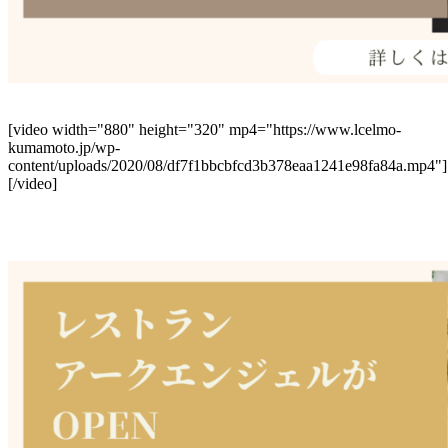
[video width="880" height="320" mp4="https://www.lcelmo-
kumamoto.jp/wp-
content/uploads/2020/08/df7f1bbcbfcd3b378eaa1241e98fa84a.mp4"]
[/video]